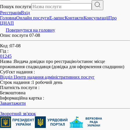
Пошук послуги
Реєстрація
Вхід
Головна
Онлайн послуги
E-запис
Контакти
Консультації
Про
ЦНАП
Повернутися на головну
Опис послуги 07-08
Код
:
07-08
Гід
:
01245
Назва
:
Видача довідки про реєстрацію/останнє місце
проживання спадкодавця (довідка для оформлення спадщини)
Суб'єкт надання
:
Відділ Центр надання адміністративних послуг
Строк надання
:
1 робочий день
Платність послуги
:
Безкоштовна
Інформаційна картка
:
Завантажити
Зворотний зв'язок